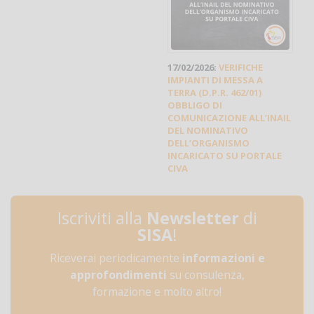
17/02/2026:
VERIFICHE
IMPIANTI DI MESSA A
TERRA (D.P.R. 462/01)
OBBLIGO DI
COMUNICAZIONE ALL’INAIL
DEL NOMINATIVO
DELL’ORGANISMO
INCARICATO SU PORTALE
CIVA
Iscriviti alla
Newsletter
di
SISA
!
Riceverai periodicamente
informazioni e
approfondimenti
su consulenza,
formazione e molto altro!