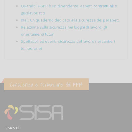
Quando l'RSPP è un dipendente: aspetti contrattuali e
giuslavoristici
Inail: un quaderno dedicato alla sicurezza dei parapetti
Relazione sulla sicurezza nei luoghi di lavoro: gli
orientamenti futuri
Spettacoli ed eventi: sicurezza del lavoro nei cantieri
temporanei
Consulenza e Formazione dal 1994
SISA S.r.l.