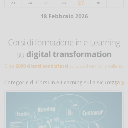
27
23
24
25
26
28
1
18 Febbraio 2026
compliance e qualità
digital transformation
Corsi di formazione in e-Learning
sicurezza alimentare
su
sicurezza sul lavoro
Oltre
2000 clienti soddisfatti
su tutto il territorio italiano.
soft skills development
Categorie di Corsi in e-Learning sulla sicurezza
compliance e qualità