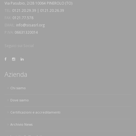
Via Pasubio, 2/28 10064 PINEROLO (TO)
TEL:
0121.20.29.39 | 0121.20.26.39
FAX:
0121.77.578
EMAIL:
info@sisasrl.org
P.IVA:
06631320014
Seguici sui Social
Azienda
Chi siamo
Dove siamo
Certificazioni e accreditamenti
Archivio News