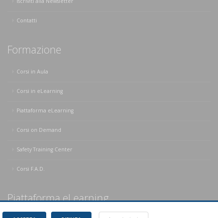
Iscriviti alla Newsletter
Contatti
Formazione
Corsi in Aula
Corsi in eLearning
Piattaforma eLearning
Corsi on Demand
Safety Training Center
Corsi F.A.D.
Piattaforma eLearning