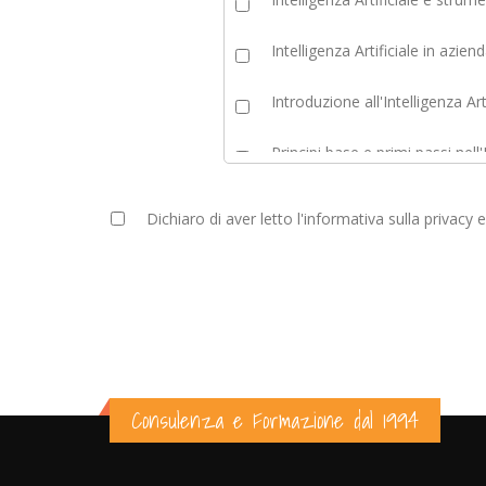
Intelligenza Artificiale in azie
Introduzione all'Intelligenza Ar
Principi base e primi passi nell
Competenze personali
Dichiaro di aver letto l'informativa sulla privacy 
Diversità, inclusione e parità d
Diversità, inclusione e parità d
Cyber Security
Cyber Security - Company info
Consulenza e Formazione dal 1994
Cyber Security - Difendersi dai