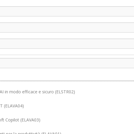
AI in modo efficace e sicuro (ELSTR02)
GPT (ELAVA04)
soft Copilot (ELAVA03)
enti per la produttività (ELAVA01)