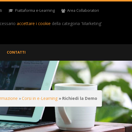
ti
Piattaforma e-Learning
Area Collaboratori
ecessario
accettare i cookie
della categoria 'Marketing'
CONTATTI
rmazione
Corsi in e-Learning
Richiedi la Demo