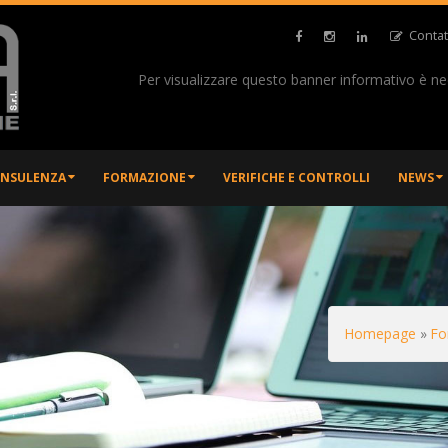
Contat
Per visualizzare questo banner informativo è n
NSULENZA
FORMAZIONE
VERIFICHE E CONTROLLI
NEWS
Homepage
Fo