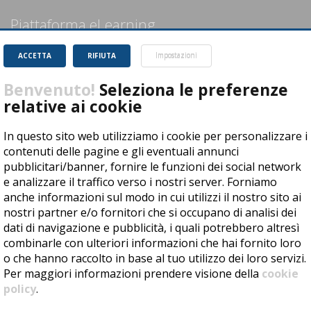
Piattaforma eLearning
ACCETTA
RIFIUTA
Impostazioni
Guida rapida
Benvenuto!
Seleziona le preferenze
I miei corsi
relative ai cookie
Formazione completata
In questo sito web utilizziamo i cookie per personalizzare i
Contatta il Tutor
contenuti delle pagine e gli eventuali annunci
pubblicitari/banner, fornire le funzioni dei social network
eLearning Forum
e analizzare il traffico verso i nostri server. Forniamo
anche informazioni sul modo in cui utilizzi il nostro sito ai
Profilo personale
nostri partner e/o fornitori che si occupano di analisi dei
dati di navigazione e pubblicità, i quali potrebbero altresì
combinarle con ulteriori informazioni che hai fornito loro
o che hanno raccolto in base al tuo utilizzo dei loro servizi.
Copyright © 2020 by SISA S.r.l. - All rights reserved - P.IVA 06631320014 -
Per maggiori informazioni prendere visione della
cookie
Cookie Policy
-
Privacy Policy
-
Dichiarazione di accessibilità
- Realizzato
policy
.
con
DynDevice LMS