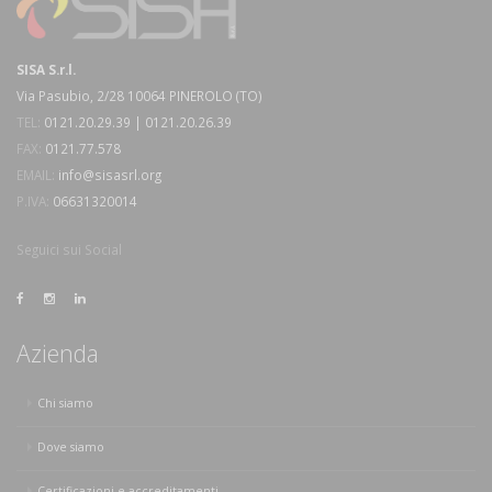
SISA S.r.l.
Via Pasubio, 2/28 10064 PINEROLO (TO)
TEL:
0121.20.29.39 | 0121.20.26.39
FAX:
0121.77.578
EMAIL:
info@sisasrl.org
P.IVA:
06631320014
Seguici sui Social
Azienda
Chi siamo
Dove siamo
Certificazioni e accreditamenti