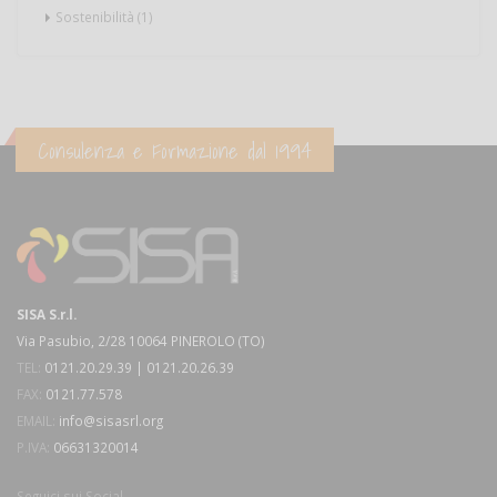
Sostenibilità (1)
Consulenza e Formazione dal 1994
SISA S.r.l.
Via Pasubio, 2/28 10064 PINEROLO (TO)
TEL:
0121.20.29.39 | 0121.20.26.39
FAX:
0121.77.578
EMAIL:
info@sisasrl.org
P.IVA:
06631320014
Seguici sui Social