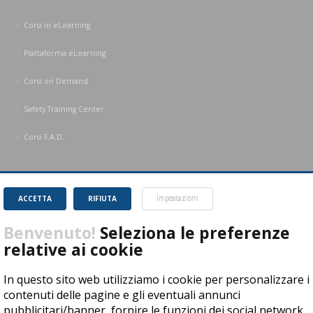
Corsi in eLearning
Piattaforma eLearning
Corsi on Demand
Safety Training Center
Corsi F.A.D.
Piattaforma eLearning
ACCETTA
RIFIUTA
Impostazioni
Guida rapida
Benvenuto!
Seleziona le preferenze
I miei corsi
relative ai cookie
Formazione completata
In questo sito web utilizziamo i cookie per personalizzare i
contenuti delle pagine e gli eventuali annunci
Contatta il Tutor
pubblicitari/banner, fornire le funzioni dei social network