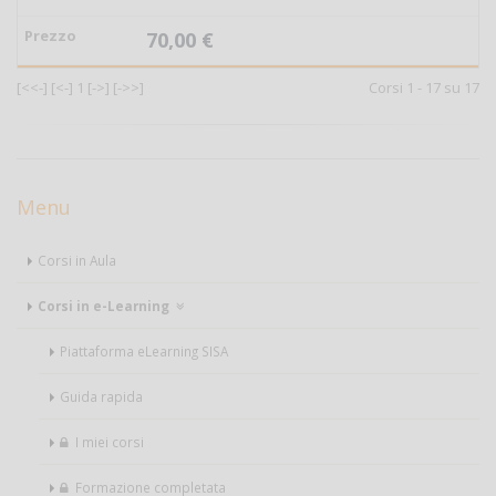
70,00 €
[<<-]
[<-]
1
[->]
[->>]
Corsi 1 - 17 su 17
Menu
Corsi in Aula
Corsi in e-Learning
Piattaforma eLearning SISA
Guida rapida
I miei corsi
Formazione completata